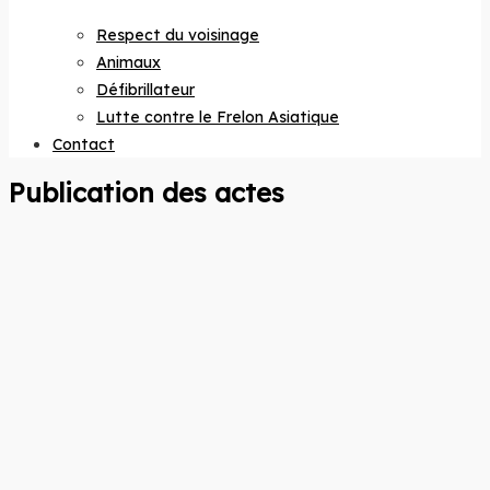
Respect du voisinage
Animaux
Défibrillateur
Lutte contre le Frelon Asiatique
Contact
Publication des actes
Site officiel
de la
commune
Co
de
Rho